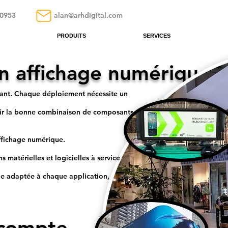
.0953
alan@arhdigital.com
PRODUITS
SERVICES
n affichage numérique
tant. Chaque déploiement nécessite un
enir la bonne combinaison de composants
'affichage numérique.
 matérielles et logicielles à service
elle adaptée à chaque
application,
 compte